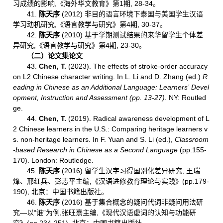
习成绩的影响,《海外华文教育》第1期, 28-34。
41.
陈天序
(2012) 非目的语言环境下泰国与美国学生汉语
学习动机研究,《语言教学与研究》第4期,
30-37。
42.
陈天序
(2010) 基于学期测试结果的来华留学生个体差
异研究,《语言教学与研究》第4期, 23-30。
（二）论文集论文
43.
Chen, T.
(2023). The effects of stroke-order accuracy
on L2 Chinese character writing. In L. Li and D. Zhang (ed.)
R
eading in Chinese as an Additional Language: Learners’
Devel
opment, Instruction and Assessment
(pp. 13-27)
.
NY: Routled
ge.
44.
Chen, T.
(2019). Radical awareness development of L
2 Chinese learners in the U.S.: Comparing heritage learners v
s. non-heritage learners. In F. Yuan and S. Li (ed.),
Classroom
-based Research in Chinese as a Second Language
(pp.155-
170). London: Routledge.
45.
陈天序
(2016) 留学生汉字习得国别化差异研究, 王瑞
烽、邢红兵、彭志平主编,《汉语进修教育理论与实践》(pp.179-
190), 北京：中国书籍出版社。
46.
陈天序
(2016) 基于集合概念的疑问代词非疑问用法研
究—以“谁”为例,张旺熹主编,《现代汉语虚词的认知与功能研