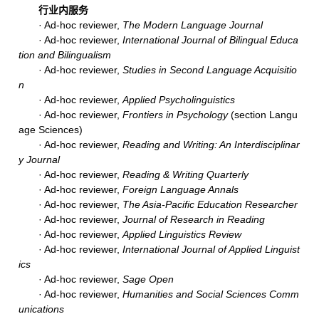
行业内服务
· Ad-hoc reviewer,
The Modern Language Journal
· Ad-hoc reviewer,
International Journal of Bilingual Educa
tion and Bilingualism
· Ad-hoc reviewer,
Studies
in
Second
Language
Acquisitio
n
· Ad-hoc reviewer,
Applied Psycholinguistics
· Ad-hoc reviewer,
Frontiers in Psychology
(section Langu
age Sciences)
· Ad-hoc reviewer,
Reading and Writing: An Interdisciplinar
y Journal
· Ad-hoc reviewer,
Reading & Writing Quarterly
· Ad-hoc reviewer,
Foreign Language Annals
· Ad-hoc reviewer,
The Asia-Pacific Education Researcher
· Ad-hoc reviewer,
Journal of Research in Reading
· Ad-hoc reviewer,
Applied Linguistics Review
· Ad-hoc reviewer,
International Journal of Applied Linguist
ics
· Ad-hoc reviewer,
Sage Open
· Ad-hoc reviewer,
Humanities and Social Sciences Comm
unications