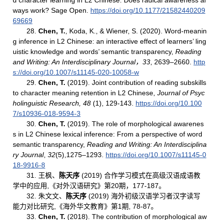
d character learning in L2 Chinese: Does radical awareness al
ways work? Sage Open.
https://doi.org/10.1177/21582440209
69669
28.
Chen, T.
, Koda, K., & Wiener, S. (2020). Word-meanin
g inference in L2 Chinese: an interactive effect of learners’ ling
uistic knowledge and words’ semantic transparency,
Reading
and Writing: An Interdisciplinary Journal
，
33
, 2639–2660.
http
s://doi.org/10.1007/s11145-020-10058-w
29.
Chen, T.
(2019). Joint contribution of reading subskills
to character meaning retention in L2 Chinese,
Journal of Psyc
holinguistic Research, 48
(1), 129-143.
https://doi.org/10.100
7/s10936-018-9594-3
30.
Chen, T.
(2019). The role of morphological awarenes
s in L2 Chinese lexical inference: From a perspective of word
semantic transparency,
Reading and Writing: An Interdisciplina
ry Journal
,
32
(5),1275–1293.
https://doi.org/10.1007/s11145-0
18-9916-8
31. 王枫、
陈天序
(2019) 合作学习模式在高级汉语成语教
学中的应用,《对外汉语研究》第20期，177-187。
32. 朱文文、
陈天序
(2019) 海外初级汉语学习者汉字读写
能力对比研究,《海外华文教育》第1期, 78-87。
33.
Chen, T.
(2018). The contribution of morphological aw