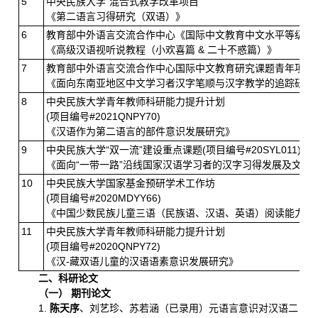
5
中央民族大学“混合式教学改革项目”
《第二语言习得研究（双语）》
6
教育部中外语言交流合作中心《国际中文教育中文水平等级标准》教学
《高级汉语视听说教程（小欢喜篇 & 二十不惑篇）》
7
教育部中外语言交流合作中心国际中文教育研究课题青年项目 (项目
《面向东南亚地区中文学习者汉字笔顺与汉字教学的追踪研究
8
中央民族大学青年教师科研能力提升计划
(项目编号#2021QNPY70)
《汉语作为第二语言的部件意识发展研究》
9
中央民族大学“双一流”建设重点课题(项目编号#20SYL011)
《面向“一带一路”沿线国家汉语学习者的汉字习得发展及文化
10
中央民族大学国家基金预研学术工作坊
(项目编号#2020MDYY66)
《中国少数民族儿童三语（民族语、汉语、英语）阅读能力与
11
中央民族大学青年教师科研能力提升计划
(项目编号#2020QNPY72)
《汉-藏双语儿童的汉语语素意识发展研究》
二、科研论文
（一） 期刊论文
1.
陈天序
、刘艺珍、苏若涵（已录用）元语言意识对汉语二