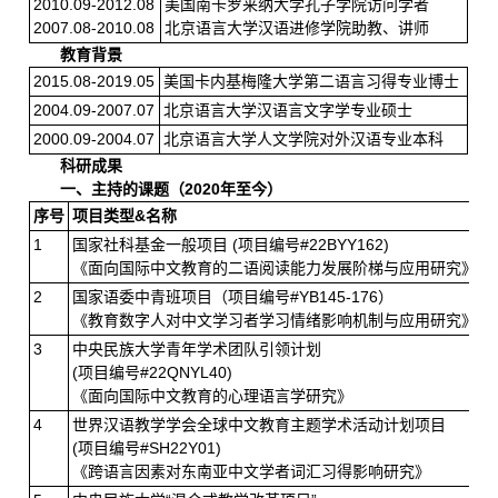
2010.09-2012.08
美国南卡罗来纳大学孔子学院访问学者
2007.08-2010.08
北京语言大学汉语进修学院助教、讲师
教育背景
2015.08-2019.05
美国卡内基梅隆大学第二语言习得专业博士
2004.09-2007.07
北京语言大学汉语言文字学专业硕士
2000.09-2004.07
北京语言大学人文学院对外汉语专业本科
科研成果
一、主持
的
课题（2
020
年至今）
序号
项目
类型
&
名称
1
国家社科基金一般项目 (项目编号#22BYY162)
《面向国际中文教育的二语阅读能力发展阶梯与应用研究》
2
国家语委中青班项目（项目编号#YB145-176）
《教育数字人对中文学习者学习情绪影响机制与应用研究》
3
中央民族大学青年学术团队引领计划
(项目编号#22QNYL40)
《面向国际中文教育的心理语言学研究》
4
世界汉语教学学会全球中文教育主题学术活动计划项目
(项目编号#SH22Y01)
《跨语言因素对东南亚中文学者词汇习得影响研究》