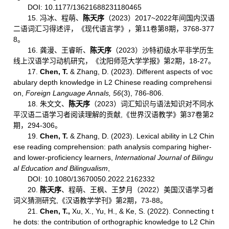
DOI: 10.1177/13621688231180465
15. 冯冰、程萌、
陈天序
（2023）2017~2022年间国内汉语
二语词汇习得述评，《现代语言学》，第11卷第8期，3768-377
8。
16. 龚漫、王睿昕、
陈天序
（2023）沙特初级水平非学历生
线上汉语学习动机研究，《沈阳师范大学学报》第2期，18-27。
17.
Chen, T.
& Zhang, D. (2023). Different aspects of voc
abulary depth knowledge in L2 Chinese reading comprehensi
on,
Foreign Language Annals, 56
(3), 786-806.
18. 朱文文、
陈天序
（2023）词汇知识与语法知识对不同水
平汉语二语学习者阅读理解的贡献,《世界汉语教学》第37卷第2
期，294-306。
19.
Chen, T.
& Zhang, D. (2023). Lexical ability in L2 Chin
ese reading comprehension: path analysis comparing higher-
and lower-proficiency learners,
International Journal of Bilingu
al Education and Bilingualism
,
DOI: 10.1080/13670050.2022.2162332
20.
陈天序
、程萌、王枫、王梦月（2022）美国汉语学习者
词义猜测研究,《汉语教学学刊》第2期，73-88。
21.
Chen, T.,
Xu, X., Yu, H.,
& Ke, S.
(2022). Connecting t
he dots: the contribution of orthographic knowledge to L2 Chin