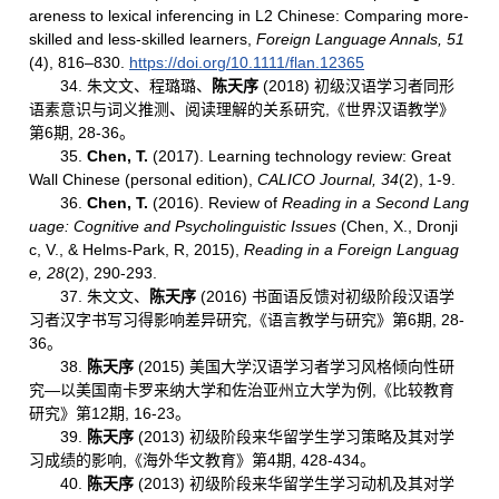
areness to lexical inferencing in L2 Chinese: Comparing more-
skilled and less-skilled learners,
Foreign Language Annals, 51
(4), 816–830.
https://doi.org/10.1111/flan.12365
34. 朱文文、程璐璐、
陈天序
(2018) 初级汉语学习者同形
语素意识与词义推测、阅读理解的关系研究,《世界汉语教学》
第6期, 28-36。
35.
Chen, T.
(2017). Learning technology review: Great
Wall Chinese (personal edition),
CALICO Journal, 34
(2), 1-9.
36.
Chen, T.
(2016). Review of
Reading in a Second Lang
uage: Cognitive and Psycholinguistic
Issues
(Chen, X., Dronji
c, V., & Helms-Park, R, 2015),
Reading in a Foreign Languag
e,
28
(2), 290-293.
37. 朱文文、
陈天序
(2016) 书面语反馈对初级阶段汉语学
习者汉字书写习得影响差异研究,《语言教学与研究》第6期, 28-
36。
38.
陈天序
(2015) 美国大学汉语学习者学习风格倾向性研
究—以美国南卡罗来纳大学和佐治亚州立大学为例,《比较教育
研究》第12期, 16-23。
39.
陈天序
(2013) 初级阶段来华留学生学习策略及其对学
习成绩的影响,《海外华文教育》第4期, 428-434。
40.
陈天序
(2013) 初级阶段来华留学生学习动机及其对学