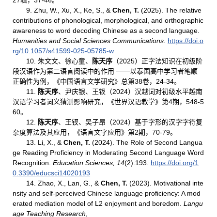
27辑，37-46。
9. Zhu, W., Xu, X., Ke, S., &
Chen, T.
(2025). The relative
contributions of phonological, morphological, and orthographic
awareness to word decoding Chinese as a second language.
Humanities and Social Sciences Communications.
https://doi.o
rg/10.1057/s41599-025-05785-w
10. 朱文文、徐心童、
陈天序
（2025）正字法知识在初级阶
段汉语作为第二语言阅读中的作用 ——以泰国高中学习者笔顺
正确性为例，《中国语言文学研究》总第38卷，24-34。
11.
陈天序
、尹庆银、王钗（2024）汉越词对初级水平越南
汉语学习者词义猜测影响研究，《世界汉语教学》第4期，548-5
60。
12.
陈天序
、王钗、吴子昂（2024）基于字形的汉字字符复
杂度算法及其应用，《语言文字应用》第2期，70-79。
13. Li, X., &
Chen, T.
(2024). The Role of Second Langua
ge Reading Proficiency in Moderating Second Language Word
Recognition.
Education Sciences, 14
(2):193.
https://doi.org/1
0.3390/educsci14020193
14. Zhao, X., Lan, G., &
Chen, T.
(2023). Motivational inte
nsity and self-perceived Chinese language proficiency: A mod
erated mediation model of L2 enjoyment and boredom.
Langu
age Teaching Research
,