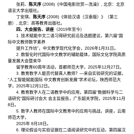
张莉、
陈天序
(2008)《中国电影欣赏—洗澡》, 北京：北京
语言大学出版社。
丁安琪、
陈天序
(2008)《体验汉语（汉泰版）》（第三
册）, 北京：高等教育出版社。
四、大会报告、讲座
（2019年至今）
1. 技术赋能中文二语习得研究前沿及选题建议，第六届“国
际中文教师数字素养
提升工作坊”，中文教学现代化学会，2026年1月31日。
2. 数智化时代国际中文教学的辅助载体，国际文化学院高质
量发展大会暨来华
留学教育60周年活动，首都师范大学，2025年12月27日。
3. 教育数字人能否代替真人教师？—来自实验研究的证据，
“人工智能赋能国际 中文教育创新发展”学术论坛，陕西师范大
学，2025年12月12日。
4. 教育数字人在二语教学中的应用，第四届“数据科学与二
语研究”国际研讨会大 会主旨报告，广东韶关学院，2025年11月
8日。
5. 数字人教师在国际中文教育中的应用与挑战，讲座，云南
师范大学，
2025年 8月18日。
6. 理论假设与实验证据在二语阅读研究中的互动，第四届汉