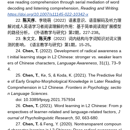
ese reading comprehension through serial mediation of word
decoding and listening comprehension,
Reading
and
Writing
.
https://doi.org/10.1007/s11145-022-10342-x
22.
陈天序
、李晓萌（2022）语素意识、语音解码及听力理
解对成人英语学习者阅读理解的作用：基于简单阅读观扩展模型
的路径分析，《外语教学与研究》第2期，227-238。
23. 朱文文、
陈天序
（2022）词内结构与字词知识对词义猜
测的影响，《语言教学与研究》第1期，15-25。
24.
Chen, T.
(2022). Development of radical awareness a
t initial learning stage in L2 Chinese: stronger vs. weaker learn
ers of Chinese characters,
Language Awareness
, 31(1), 73–9
4.
25.
Chen
, T.
, Ke, S, & Koda, K. (2021). The Predictive Rol
e of Early Grapho-Morphological Knowledge in Later Reading
Comprehension in L2 Chinese.
Frontiers in Psychology, sectio
n Language Sciences
.
doi: 10.3389/fpsyg.2021.757934
26.
Chen, T.
(2021). Word learning in L2 Chinese: From p
erspectives of learner-related and language-related factors,
J
ournal of Psycholinguistic Research, 50
, 663-680.
27.
Chen, T.
& Feng, Y. (2020). Nontransparent compoun