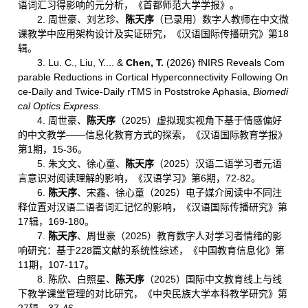
语词汇习得影响的元分析，《首都师范大学学报》。
2. 周世豪、刘艺珍、
陈天序
（已录用）数字人教师在中文微
课教学中应用架构设计及实证研究，《汉语国际传播研究》第18
辑。
3. Lu. C., Liu, Y.... &
Chen, T.
(2026) fNIRS Reveals Com
parable Reductions in Cortical Hyperconnectivity Following On
ce-Daily and Twice-Daily rTMS in Poststroke Aphasia,
Biomedi
cal Optics Express
.
4. 周世豪、
陈天序
（2025）虚拟现实视角下基于情感偏好
的中文教学——信息化教育方式的探索，《汉语国际教育学报》
第1期，15-36。
5. 朱文文、徐心童、
陈天序
（2025）汉语二语学习者元语
言意识对阅读理解的影响，《汉语学习》第6期，72-82。
6.
陈天序
、宋鑫、徐心童（2025）电子媒介阅读中不同注
释位置对汉语二语者词汇记忆的影响，《汉语国际传播研究》第
17辑，169-180。
7.
陈天序
、周世豪（2025）教育数字人对学习者情绪的影
响研究：基于228篇文献的系统性综述，《中国教育信息化》第
11期，107-117。
8. 陈欣、白照星、
陈天序
（2025）国际中文教育线上与线
下教学课堂管理的对比研究，《中央民族大学本科教学研究》第