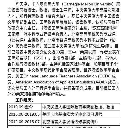
陈天序，卡内基梅隆大学（Carnegie Mellon University）第
二语言习得博士，教授，博士生导师，中央民族大学高层次引进
人才，知行特聘教授（培育岗位）。现任中央民族大学中国语言
文学学部副主任，国际教育学院院长，语言教学、认知与习得开
放研究中心主任，《汉语国际传播研究》主编，“汉语国际教育”
国家级一流本科专业建设点负责人，北京高等学校优秀专业课
（公共课）主讲教师，北京市普通高校优秀本科毕业设计（论
文）优秀指导教师，第三届中央民族大学“优秀研究生导师”。目
前已发表中英文研究论文近50篇，其中十余篇以第一作者发表在
国际知名期刊（SSCI），出版专著1部，主编教材1部，与他人
合作编写汉语教材5部，主持包括国家社科基金一般项目等多个
在研项目。中文教学现代化学会常务理事、世界汉语教学学会会
员、美国Chinese Language Teachers Association (CLTA) 成
员、American Association of Applied Linguistics (AAAL) 成员，
多次参与国内外同行评审会议，并报告研究成果。目前担任国内
外20余家知名期刊的特约审稿人。
工作经历：
2019.09-至今
中央民族大学国际教育学院副教授、教授
2015.08-2019.05
美国卡内基梅隆大学中文项目讲师
2012.09-2015.07
北京语言大学汉语进修学院讲师