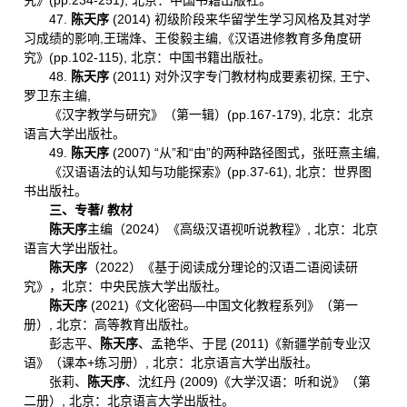
究》(pp.234-251), 北京：中国书籍出版社。
47.
陈天序
(2014) 初级阶段来华留学生学习风格及其对学
习成绩的影响,王瑞烽、王俊毅主编,《汉语进修教育多角度研
究》(pp.102-115), 北京：中国书籍出版社。
48.
陈天序
(2011) 对外汉字专门教材构成要素初探, 王宁、
罗卫东主编,
《汉字教学与研究》（第一辑）(pp.167-179), 北京：北京
语言大学出版社。
49.
陈天序
(2007) “从”和“由”的两种路径图式，张旺熹主编,
《汉语语法的认知与功能探索》(pp.37-61), 北京：世界图
书出版社。
三、专著/
教材
陈天序
主编（2024）《高级汉语视听说教程》, 北京：北京
语言大学出版社。
陈天序
（2022）《基于阅读成分理论的汉语二语阅读研
究》，北京：中央民族大学出版社。
陈天序
(2021)《文化密码—中国文化教程系列》（第一
册）, 北京：高等教育出版社。
彭志平、
陈天序
、孟艳华、于昆 (2011)《新疆学前专业汉
语》（课本+练习册）, 北京：北京语言大学出版社。
张莉、
陈天序
、沈红丹 (2009)《大学汉语：听和说》（第
二册）, 北京：北京语言大学出版社。