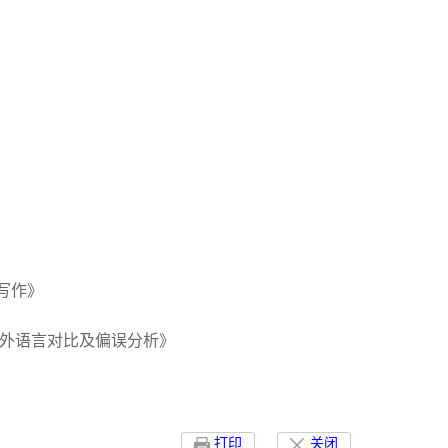
写作》
汉外语言对比及偏误分析》
打印
关闭