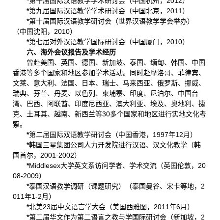
*
第十届国际汉语教学学术研讨会（中国杭州，2012）
*
第九届国际汉语教学学术研讨会（中国北京，2011）
*
第十届国际汉语教学研讨会（世界汉语教学学会举办）
（中国沈阳，2010）
*
第七届对外汉语教学国际研讨会（中国厦门，2010）
六、海外会议报告及学术经历
曾赴美国、英国、德国、新加坡、泰国、缅甸、韩国、中国
香港等多个国家和地区参加学术活动。同时赴摩洛哥、菲律宾、
文莱、意大利、法国、日本、瑞士、马来西亚、俄罗斯、挪威、
瑞典、芬兰、丹麦、以色列、柬埔寨、印度、尼泊尔、中国台
湾、巴西、阿联酋、印度尼西亚、澳大利亚、埃及、奥地利、捷
克、土耳其、越南、新西兰等30多个国家和地区进行实地文化考
察。
*
第二届国际双语教学研讨会（中国香港，1997年12月）
*
韩国三星集团公司人力开发院进行汉语、汉文化教学（韩
国首尔，2001-2002）
*
Middlesex大学英文系访问学者、学术交流（英国伦敦，20
08-2009）
*
泰国汉语教学调研（课题研究）（泰国曼谷、宋卡等地，2
011年1-2月）
*
北美23届中文语言学大会（美国西雅图，2011年6月）
*
第二届华文作为第二语言之教与学国际研讨会（新加坡，2