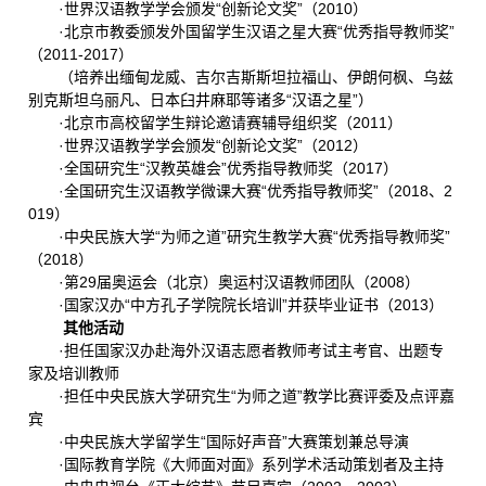
·世界汉语教学学会颁发“创新论文奖”（2010）
·北京市教委颁发外国留学生汉语之星大赛“优秀指导教师奖”
（2011-2017）
（培养出缅甸龙威、吉尔吉斯斯坦拉福山、伊朗何枫、乌兹
别克斯坦乌丽凡、日本臼井麻耶等诸多“汉语之星”）
·北京市高校留学生辩论邀请赛辅导组织奖（2011）
·世界汉语教学学会颁发“创新论文奖”（2012）
·全国研究生“汉教英雄会”优秀指导教师奖（2017）
·全国研究生汉语教学微课大赛“优秀指导教师奖”（2018、2
019）
·中央民族大学“为师之道”研究生教学大赛“优秀指导教师奖”
（2018）
·第29届奥运会（北京）奥运村汉语教师团队（2008）
·国家汉办“中方孔子学院院长培训”并获毕业证书（2013）
其他活动
·担任国家汉办赴海外汉语志愿者教师考试主考官、出题专
家及培训教师
·担任中央民族大学研究生“为师之道”教学比赛评委及点评嘉
宾
·中央民族大学留学生“国际好声音”大赛策划兼总导演
·国际教育学院《大师面对面》系列学术活动策划者及主持