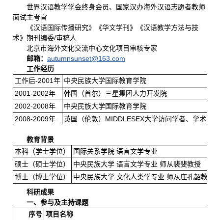
世界汉语教学学会终身会员、国家汉办海外汉语志愿者教师
面试主考官
《汉语国际传播研究》《华文学刊》《汉语教学方法与技
术》期刊编委/审稿人
北京市海外文化交流中心文化项目审核专家
邮箱：
autumnsunset@163.com
工作经历
工作后-2001年
中央民族大学国际教育学院
2001-2002年
韩国（首尔）三星集团人力开发院
2002-2008年
中央民族大学国际教育学院
2008-2009年
英国（伦敦）MIDDLESEX大学访问学者、学术交
2009-现在
中央民族大学国际教育学院
教育背景
本科（学士学位）
国际关系学院 语言文学专业
硕士（硕士学位）
中央民族大学 语言文学专业 师从裴斐教授
博士（博士学位）
中央民族大学 文化人类学专业 师从庄孔韶教授
科研成果
一、参与及主持课题
序号
项目名称