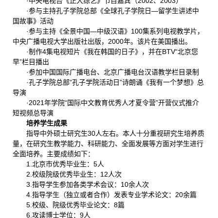
·中央电视台《正大综艺》节目嘉宾（2002、2003）
·参与主持孔子学院总部《全球孔子学院日—留学生讲述中
国故事》活动
·参与主持《全景中国—中级汉语》100集系列电视教学片，
中央广播电视大学出版社出版，2000年。该片在美国播出。
·制作4集电视短片《我在韩国的日子》，并在BTV“北京您
早”栏目播出
·参加中国国际广播电台、北京广播电台汉语教学栏目录制
·孔子学院总部“孔子学院活动日”诗朗诵《我有一个梦想》总
导演
·2021年学院“国际中文教育优秀人才夏令营”开营仪式推介
短视频总导演
培养学生成果
指导中外硕士研究生30人左右。本人十分重视研究生培养质
量，在研究生教学能力、科研能力、全面发展等方面对学生进行
全面培养。主要成绩如下：
1.北京市优秀毕业生：5人
2.校级院级优秀毕业生：12人次
3.指导学生参加各类学术会议：10余人次
4.指导学生（独立或者合作）发表专业学术论文：20余篇
5.校级、院级优秀毕业论文：8篇
6.攻读博士学位：9人