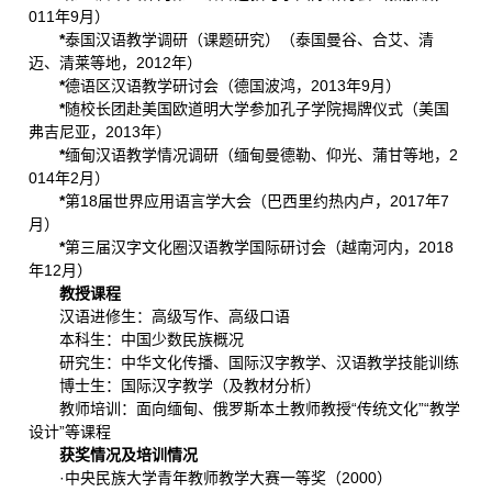
011年9月）
*
泰国汉语教学调研（课题研究）（泰国曼谷、合艾、清
迈、清莱等地，2012年）
*
德语区汉语教学研讨会（德国波鸿，2013年9月）
*
随校长团赴美国欧道明大学参加孔子学院揭牌仪式（美国
弗吉尼亚，2013年）
*
缅甸汉语教学情况调研（缅甸曼德勒、仰光、蒲甘等地，2
014年2月）
*
第18届世界应用语言学大会（巴西里约热内卢，2017年7
月）
*
第三届汉字文化圈汉语教学国际研讨会（越南河内，2018
年12月）
教授课程
汉语进修生：高级写作、高级口语
本科生：中国少数民族概况
研究生：中华文化传播、国际汉字教学、汉语教学技能训练
博士生：国际汉字教学（及教材分析）
教师培训：面向缅甸、俄罗斯本土教师教授“传统文化”“教学
设计”等课程
获奖
情况及培训情况
·中央民族大学青年教师教学大赛一等奖（2000）