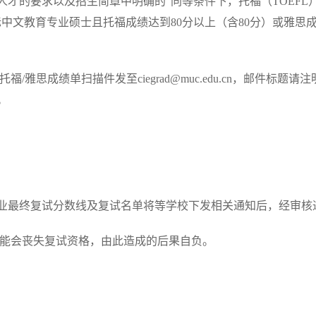
才的要求以及招生简章中明确的“同等条件下，托福（TOEFL）
际中文教育专业硕士且托福成绩达到80分以上（含80分）或雅思成
托福/雅思成绩单扫描件发至ciegrad@muc.edu.cn，邮件标
。
专业最终复试分数线及复试名单将等学校下发相关通知后，经审核
，可能会丧失复试资格，由此造成的后果自负。