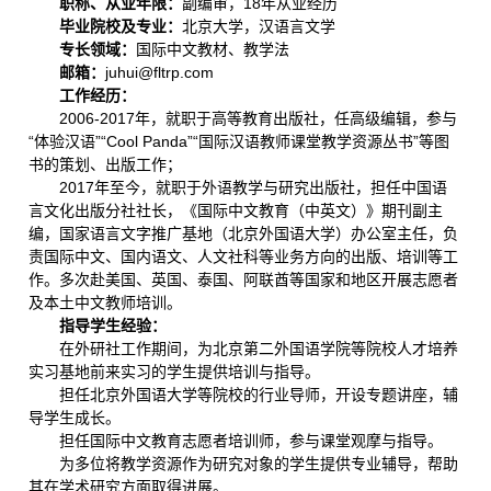
职称、从业年限：
副编审，18年从业经历
毕业院校及专业：
北京大学，汉语言文学
专长领域：
国际中文教材、教学法
邮箱：
juhui@fltrp.com
工作经历：
2006-2017年，就职于高等教育出版社，任高级编辑，参与
“体验汉语”“Cool Panda”“国际汉语教师课堂教学资源丛书”等图
书的策划、出版工作；
2017年至今，就职于外语教学与研究出版社，担任中国语
言文化出版分社社长，《国际中文教育（中英文）》期刊副主
编，国家语言文字推广基地（北京外国语大学）办公室主任，负
责国际中文、国内语文、人文社科等业务方向的出版、培训等工
作。多次赴美国、英国、泰国、阿联酋等国家和地区开展志愿者
及本土中文教师培训。
指导学生经验：
在外研社工作期间，为北京第二外国语学院等院校人才培养
实习基地前来实习的学生提供培训与指导。
担任北京外国语大学等院校的行业导师，开设专题讲座，辅
导学生成长。
担任国际中文教育志愿者培训师，参与课堂观摩与指导。
为多位将教学资源作为研究对象的学生提供专业辅导，帮助
其在学术研究方面取得进展。