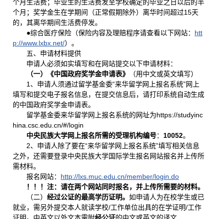
个月生活费；毕业生的生活费发至学校确定的毕业之日以后的半
个月；奖学金生在学期间（正常假期除外）离华时间超过15天
的，其离华期间生活费停发。
●综合医疗保险（保险内容及理赔程序请查看以下网站：
htt
p://www.lxbx.net/
）。
五、申请材料提供
申请人必须如实填写和在网站提交以下申请材料：
（一）
《中国政府奖学金申请表》
（用中文或英文填写）
1、申请人须通过留学基金委“来华留学网上报名系统”网上
填写和提交电子报名信息，在提交信息后，请打印系统自动生成
的中国政府奖学金申请表。
留学基金委来华留学网上报名系统的网址为https://studyinc
hina.csc.edu.cn/#/login
中央民族大学网上报名所需的受理机构编号
：
10052
。
2、申请人除了要在“来华留学网上报名系统”填写相关信息
之外，还需要登录中央民族大学国际学生报名网站报名并上传所
需材料。
报名网站：
http://lxs.muc.edu.cn/member/login.do
！！！注：请在两个网站同时报名，并上传所需要的材料。
（二）
经过公证的最高学历证明。
如申请人为在校学生或已
就业，需另外提交本人就读学校/工作单位出具的在学证明/工作
证明。中英文以外文本需附
经公证
的中文或英文的译文