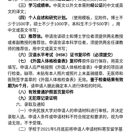
（三）
学习成绩单。
中英文以外文本需附
经公证
的中文或英
文的译文；
（四）
个人自述和研究计划
。
（使用模板，见附件。博士不
少于1500字，硕士不少于1000字，本科生不少于500字），用
中文或英文书写；
（五）
推荐信
。
申请攻读硕士和博士学位者须提供两名教授
或者副教授的推荐信，申请攻读本科学位者，须提供两名任课教
师的推荐信，用中文或英文书写；
（六）
汉语水平考试（HSK）证书复印件
（必须提交）
（七）
《外国人体格检查表》复印件
原件自行保存，用英文
填写。申请人应严格按照《外国人体格检查表》中要求的项目进
行检查。缺项、未贴有本人照片或照片上未盖骑缝章、无医师和
医院签字盖章的《外国人体格检查表》无效。
鉴于检查结果有效
期为6个月
，请申请人据此确定本人进行体检的时间。
（八）
有效普通护照首页复印件
（九）
无犯罪记录证明
六、录取及通知
（一）中央民族大学对申请人的申请材料进行审核，并决定
录取人选。申请人条件或申请材料不符合规定和要求的，视为申
请无效，不予受理。
（二）学校于2021年5月底前将申请人申请材料寄至留学基