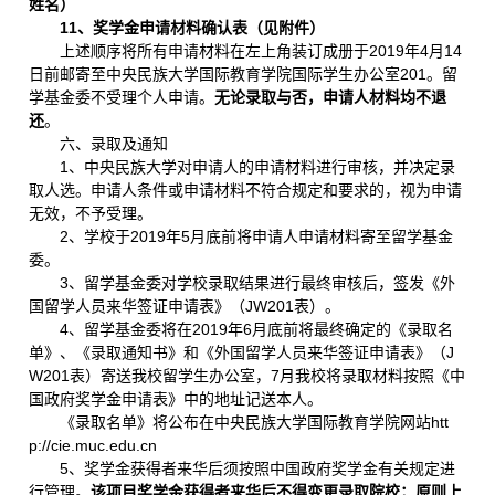
姓名）
11、奖学金申请材料确认表（见附件）
上述顺序将所有申请材料在左上角装订成册于2019年4月14
日前邮寄至中央民族大学国际教育学院国际学生办公室201。留
学基金委不受理个人申请。
无论录取与否，申请人材料均不退
还
。
六、录取及通知
1、中央民族大学对申请人的申请材料进行审核，并决定录
取人选。申请人条件或申请材料不符合规定和要求的，视为申请
无效，不予受理。
2、学校于2019年5月底前将申请人申请材料寄至留学基金
委。
3、留学基金委对学校录取结果进行最终审核后，签发《外
国留学人员来华签证申请表》（JW201表）。
4、留学基金委将在2019年6月底前将最终确定的《录取名
单》、《录取通知书》和《外国留学人员来华签证申请表》（J
W201表）寄送我校留学生办公室，7月我校将录取材料按照《中
国政府奖学金申请表》中的地址记送本人。
《录取名单》将公布在中央民族大学国际教育学院网站htt
p://cie.muc.edu.cn
5、奖学金获得者来华后须按照中国政府奖学金有关规定进
行管理。
该项目奖学金获得者来华后不得变更录取院校；原则上