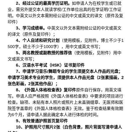
2、经过公证的最高学历证明。
如申请人为在校学生或已就
业，需另外提交本人就读学校/工作单位出具的在学证明/工作证
明。中英文以外文本需附经公证的中文或英文的译文（原件及复
印件）
3、学习成绩单。
中英文以外文本需附经公证的中文或英文
的译文（原件及复印件）；
4、个人自述和研究计划
（使用模板，见附件。博士不少于1
500字，硕士不少于1000字），用中文或英文书写；
5、两名教授或副教授的推荐信
（使用模板，见附件）用中
文或英文书写；
6、汉语水平考试（HSK）证书复印件
7、申请学习音乐/舞蹈专业的学生须提交本人作品的光盘；
申请学习美术专业的学生，须提供本人作品光盘（2张素描画，2
张色彩画，2张其他作品）；
8、《外国人体格检查表》复印件
原件自行保存，用英文填
写。申请人应严格按照《外国人体格检查表》中要求的项目进行
检查。缺项、未贴有本人照片或照片上未盖骑缝章、无医师和医
院签字盖章的《外国人体格检查表》无效。鉴于检查结果有效期
为6个月，请申请人据此确定本人进行体检的时间。
9、有效普通护照首页复印件
10、护照用尺寸照片
2
张（白色背景，照片背面写清申请人