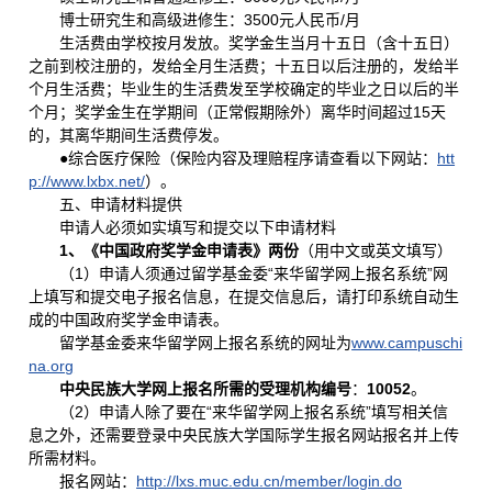
博士研究生和高级进修生：3500元人民币/月
生活费由学校按月发放。奖学金生当月十五日（含十五日）
之前到校注册的，发给全月生活费；十五日以后注册的，发给半
个月生活费；毕业生的生活费发至学校确定的毕业之日以后的半
个月；奖学金生在学期间（正常假期除外）离华时间超过15天
的，其离华期间生活费停发。
●综合医疗保险（保险内容及理赔程序请查看以下网站：
htt
p://www.lxbx.net/
）。
五、申请材料提供
申请人必须如实填写和提交以下申请材料
1
、《中国政府奖学金申请表》两份
（用中文或英文填写）
（1）申请人须通过留学基金委“来华留学网上报名系统”网
上填写和提交电子报名信息，在提交信息后，请打印系统自动生
成的中国政府奖学金申请表。
留学基金委来华留学网上报名系统的网址为
www.campuschi
na.org
中央民族大学网上报名所需的受理机构编号
：
10052
。
（2）申请人除了要在“来华留学网上报名系统”填写相关信
息之外，还需要登录中央民族大学国际学生报名网站报名并上传
所需材料。
报名网站：
http://lxs.muc.edu.cn/member/login.do