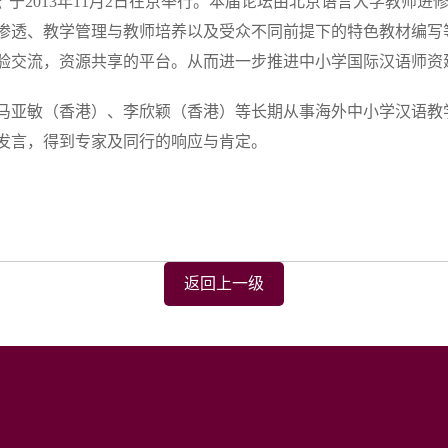
”于2013年11月2日在京举行。本届论坛由北京语言大学教师
渗透、教学管理与教师培养以及受众不同前提下的特色教材编写
验交流，资源共享的平台。从而进一步推进中小学国际汉语师资
马亚敏（香港）、李欣颖（香港）等长期从事海外中小学汉语教
发言，得到专家及同行的响应与肯定。
返回上一级