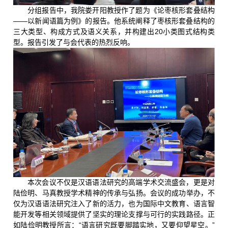
分组报告中，我院娄开阳教授作了题为《论枣核形套叠结构
——以新闻语篇为例》的报告。他系统阐释了枣核形套叠结构的
三大类型、构成方式及语义关系，并构建出20小类图式结构类
型。报告引发了与会代表的热烈反响。
本次会议不仅是汉语语法研究的高端学术交流盛会，更是对
陆俭明、马真教授学术精神的传承与弘扬。会议的成功举办，不
仅为汉语语法研究注入了新的活力，也为国际中文教育、语言智
能开发等相关领域提供了坚实的理论支撑与可行的实践路径。正
如陆俭明教授所言：“语言研究既要脚踏实地，又要仰望星空。”