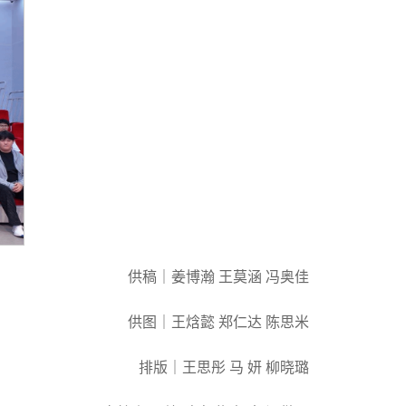
供稿｜姜博瀚 王莫涵 冯奥佳
供图｜王焓懿 郑仁达 陈思米
排版｜王思彤 马 妍 柳晓璐