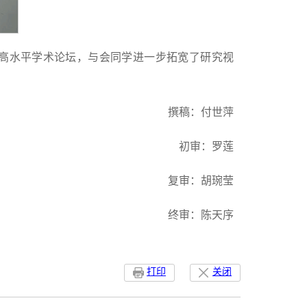
高水平学术论坛，与会同学进一步拓宽了研究视
撰稿：付世萍
初审：罗莲
复审：胡琬莹
终审：陈天序
打印
关闭