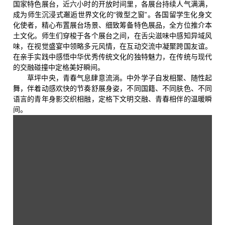
国家特色展台，近六小时的开放时间里，各展台持续人气满满，
成为师生沉浸式邂逅世界文化的“微型之窗”。各国留学生化身文
化使者，精心布置展台场景、细致筹备特色展品，全方位推介本
土文化。师生们穿梭于各个展台之间，在舌尖滋味中感知异域风
味，在视觉盛宴中领略多元风情，在互动交流中凝聚跨国友谊。
在亲手实践中感悟中华优秀传统文化的独特魅力，在传统与现代
的交融碰撞中定格美好瞬间。
草坪中央，青春气息肆意流淌。中外学子自发相聚、随性起
舞，伴着动感欢快的节奏舒展身姿，不同国籍、不同肤色、不同
语言的青年身影交织相融，定格下文明交融、青春相伴的温暖瞬
间。