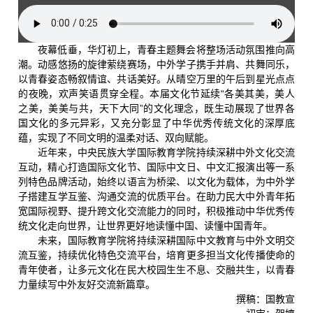
夜幕低垂，华灯初上，青春主题舞会将整场活动氛围推向高
潮。动感悠扬的旋律萦绕赛场，中外学子携手并肩、共舞同乐，
以青春姿态畅叙情谊、共话美好。从晴空万里的午后到星光点点
的夜晚，欢声笑语贯穿全程。本届文化节延续“各美其美，美人
之美，美美与共，天下大同”的文化理念，既生动展现了世界各
国文化的多元异彩，又充分彰显了中华优秀传统文化的深厚底
蕴，实现了不同文明的温柔对话、双向赋能。
近年来，中央民族大学国际教育学院持续深耕中外文化交流
互动，精心打造国际文化节、国际中文日、中文汇报演出等一系
列特色品牌活动，始终以语言为桥梁、以文化为载体，为中外学
子搭建互学互鉴、沟通交流的优质平台。在助力民大中外青年拓
宽国际视野、提升跨文化交流能力的同时，积极推动中华优秀传
统文化走向世界，让世界更好地读懂中国、读懂中国青年。
未来，国际教育学院将持续深耕国际中文教育与中外文明交
流互鉴，持续优化特色交流平台，培育更多担当文化传播使命的
青年使者，让多元文化在民大校园生生不息、交融共生，以青春
力量续写中外友好交流新篇章。
撰稿：国教宣