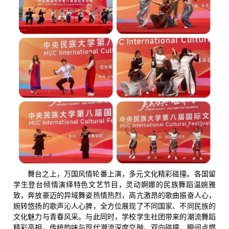
舞台之上，万国风情轮番上演，多元文化精彩碰撞。各国留
学生登台倾情演绎特色文艺节目，灵动婀娜的民族舞蹈温婉雅
致，奔放豪迈的异域舞姿热情热烈，高亢激昂的歌曲振奋人心，
婉转悠扬的歌声沁人心脾，全方位展现了不同国家、不同民族的
文化魅力与青春风采。与此同时，学校学生社团带来的潮流舞蹈
精彩亮相，传统韵味与现代潮流深度交融、双向碰撞，瞬间点燃