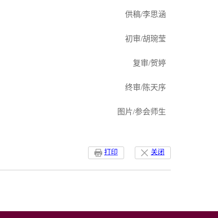
供稿/李思涵
初审/胡琬莹
复审/贺婷
终审/陈天序
图片/参会师生
打印
关闭