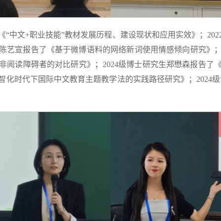
了《“中文+职业技能”教材发展历程、建设现状和应用实效》；20
生陈艺宣报告了《基于微博语料的网络新词使用情感倾向研究》；
非阅读障碍者的对比研究》；2024级博士研究生郑懋森报告了
数智化时代下国际中文教育主题教学法的实践路径研究》；2024