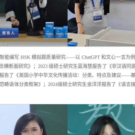
能编写 HSK 模拟题质量研究——以 ChatGPT 和文心一言
横断面研究》；2023 级硕士研究生蓝海慧报告了《非汉语
笛报告了《英国小学中华文化传播活动：分类、特点及建议——基于
范畴语体分类框架》；2024级硕士研究生金洋洋报告了《语言