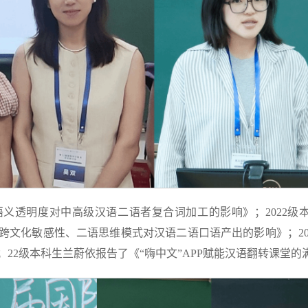
语义透明度对中高级汉语二语者复合词加工的影响》；2022级
、跨文化敏感性、二语思维模式对汉语二语口语产出的影响》；2
22级本科生兰蔚依报告了《“嗨中文”APP赋能汉语翻转课堂